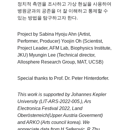
정치적 측면을 조사하고 가상 현실을 사용하여 
병원균과의 공존을 더 잘 이해하고 통제할 수 
있는 방법을 탐구하고자 한다. 
Project by Sabina Hyoju Ahn (Artist, 
Performer, Producer) Yoojin Oh (Scientist, 
Project Leader, AFM Lab, Biophysics Institute, 
JKU) Myungin Lee (Technical director, 
Allosphere Research Group, MAT, UCSB) 
Special thanks to Prof. Dr. Peter Hinterdorfer. 
This work is supported by Johannes Kepler 
University (LIT-ARS-2022-005.), Ars 
Electronica Festival 2022, Land 
Oberösterreich(Upper Austria Goverment) 
and ARKO (Arts council korea). We 
appreciate data from H.Seferovic, R.Zhu, 